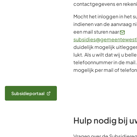
contactgegevens en reke
Mocht het inloggen in het s
indienen van de aanvraag ni
een mail sturen naar
subsidies@gemeentewestl
duidelijk mogelijk uitleggen
lukt. Als u wilt dat wij u be
telefoonnummer in de mail
mogelijk per mail of telefo
Subsidieportaal
(Verwijst
naar
een
externe
Hulp nodig bij 
website)
Vragen over de Subsidiereg