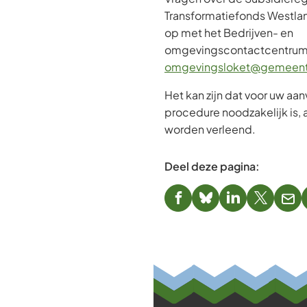
Transformatiefonds Westl
op met het Bedrijven- en
omgevingscontactcentrum
omgevingsloket@gemeent
Het kan zijn dat voor uw aan
procedure noodzakelijk is, 
worden verleend.
Deel deze pagina:
(Verwijst
(Verwijst
(Verwijst
(Verwijst
(Ver
naar
naar
naar
naar
naa
een
een
een
een
een
externe
externe
externe
externe
e-
website)
website)
website)
website)
mai