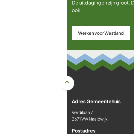
De uitdagingen zijn groot. 
ook!
Werken voor Westland
Scroll
naar
Adres Gemeentehuis
boven
naar
Verdilaan 7
het
2671 VW Naaldwijk
begin
Postadres
van