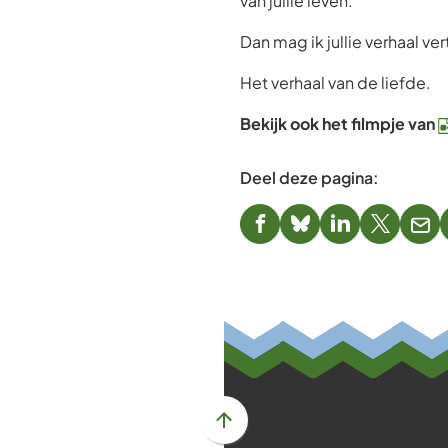
van jullie leven.
Dan mag ik jullie verhaal ver
Het verhaal van de liefde.
Bekijk ook het filmpje van
Deel deze pagina:
(Verwijst
(Verwijst
(Verwijst
(Verwijst
(Ver
naar
naar
naar
naar
naa
een
een
een
een
een
externe
externe
externe
externe
e-
website)
website)
website)
website)
mai
Scroll