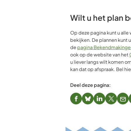
Wilt u het plan 
Op deze pagina kunt u alle
bekijken. De plannen kunt u
de
pagina Bekendmakinge
ook op de website van het
u liever langs wilt komen om
kan dat op afspraak. Bel hi
Deel deze pagina:
(Verwijst
(Verwijst
(Verwijst
(Verwijst
(Ver
naar
naar
naar
naar
naa
een
een
een
een
een
externe
externe
externe
externe
e-