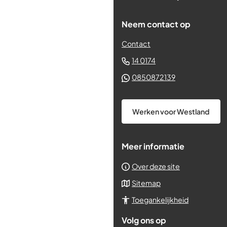
Neem contact op
Contact
(Verwijst
14 0174
naar
(Verwijst
0850872139
een
naar
telefoonnummer)
een
Werken voor Westland
Whatsapp
telefoonnum
Meer informatie
Over deze site
Sitemap
Toegankelijkheid
Volg ons op