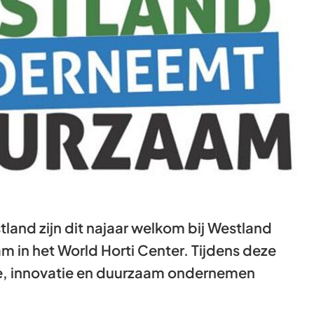
Gebruik
de
enter-
toets
om
een
waarde
te
selecteren.
land zijn dit najaar welkom bij Westland
in het World Horti Center. Tijdens deze
e, innovatie en duurzaam ondernemen