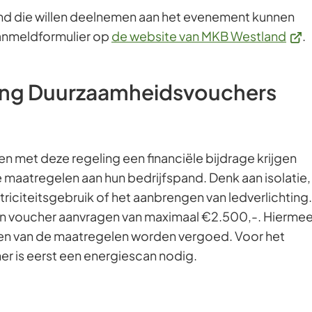
d die willen deelnemen aan het evenement kunnen
(Ver
aanmeldformulier op
de website van MKB Westland
.
naar
een
ing Duurzaamheidsvouchers
exte
webs
met deze regeling een financiële bijdrage krijgen
maatregelen aan hun bedrijfspand. Denk aan isolatie,
riciteitsgebruik of het aanbrengen van ledverlichting.
 voucher aanvragen van maximaal €2.500,-. Hierme
en van de maatregelen worden vergoed. Voor het
r is eerst een energiescan nodig.