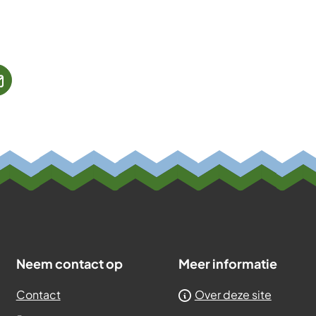
jst
(Verwijst
naar
een
ne
e-
te)
mailadres)
Neem contact op
Meer informatie
Contact
Over deze site