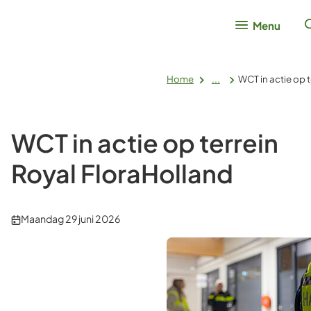
Menu
Home
...
WCT in actie op 
WCT in actie op terrein
Royal FloraHolland
Publicatiedatum:
Maandag 29 juni 2026