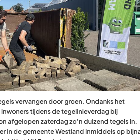
Gebruik
de
enter-
toets
om
een
waarde
te
selecteren.
tegels vervangen door groen. Ondanks het
inwoners tijdens de tegelinleverdag bij
on afgelopen zaterdag zo’n duizend tegels in.
ler in de gemeente Westland inmiddels op bijn