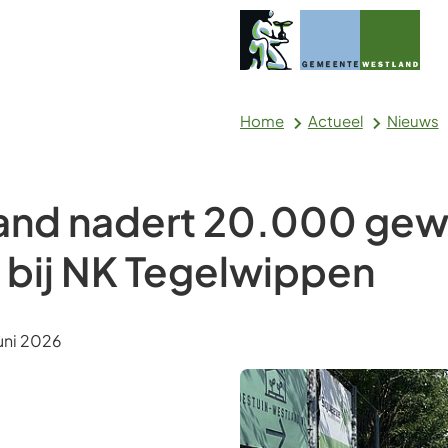
Home
Actueel
Nieuws
and nadert 20.000 gew
 bij NK Tegelwippen
m:
uni 2026