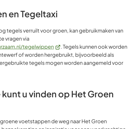
n en Tegeltaxi
nog tegels verruilt voor groen, kan gebruikmaken van
te vragen via
(Verwijst
zaam.nl/tegelwippen
. Tegels kunnen ook worden
naar
tewerf of worden hergebruikt, bijvoorbeeld als
een
 hergebruikte tegels mogen worden aangemeld voor
externe
website)
e kunt u vinden op Het Groen
en groene voetstappen de weg naar Het Groen