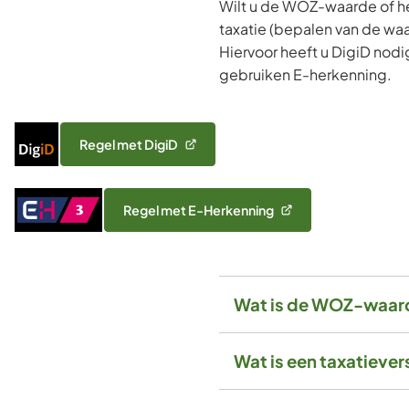
Wilt u de WOZ-waarde of he
taxatie (bepalen van de waa
Hiervoor heeft u DigiD nod
gebruiken E-herkenning.
Inloggen
Regel met DigiD
(Verwijst
met
naar
DigiD
een
Inloggen
Regel met E-Herkenning
externe
(Verwijst
met
website)
naar
eHerkenning
een
Niveau
externe
3
website)
Wat is de WOZ-waar
Wat is een taxatiever