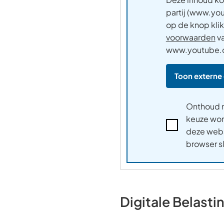
partij (www.yo
op de knop kli
voorwaarden
v
www.youtube
Toon externe
Onthoud m
keuze wo
Ik
deze webs
accepteer
browser sl
de
voorwaarden
van
www.youtube.
Digitale Belasti