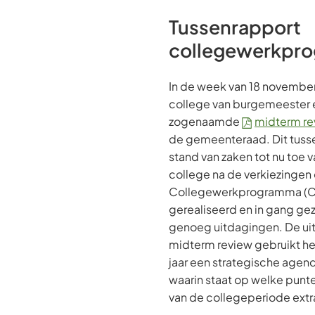
Tussenrapport
collegewerkpr
In de week van 18 novembe
college van burgemeester 
zogenaamde
midterm re
de gemeenteraad. Dit tusse
stand van zaken tot nu toe v
college na de verkiezingen
Collegewerkprogramma (CWP
gerealiseerd en in gang geze
genoeg uitdagingen. De ui
midterm review gebruikt he
jaar een strategische agen
waarin staat op welke punte
van de collegeperiode extr