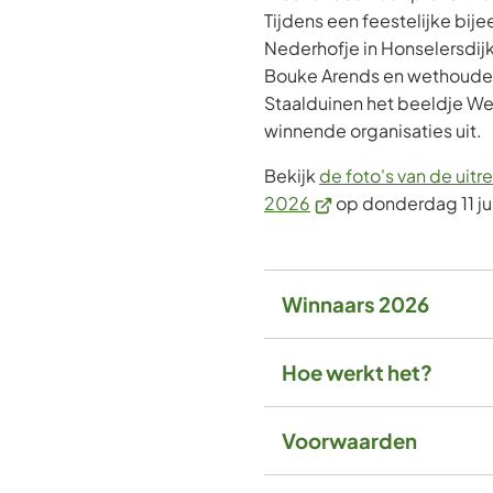
Tijdens een feestelijke bije
Nederhofje in Honselersdij
Bouke Arends en wethouder
Staalduinen het beeldje We
winnende organisaties uit.
Bekijk
de foto's van de uitr
(Verwijst
2026
op donderdag 11 ju
naar
een
externe
Winnaars 2026
website)
Hoe werkt het?
Voorwaarden