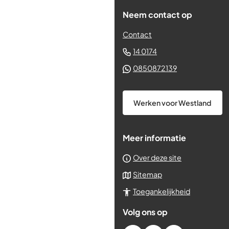
Neem contact op
Contact
(Verwijst
14 0174
naar
(Verwijst
0850872139
een
naar
telefoonnummer)
een
Werken voor Westland
Whatsapp
telefoonnum
Meer informatie
Over deze site
Sitemap
Toegankelijkheid
Volg ons op