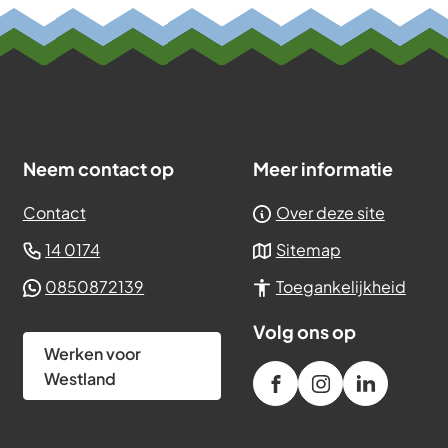
ne
e-
te)
mailadres)
Neem contact op
Meer informatie
Contact
Over deze site
(Verwijst
14 0174
Sitemap
naar
(Verwijst
0850872139
Toegankelijkheid
een
naar
telefoonnummer)
Volg ons op
een
Werken voor
Whatsapp
Westland
/gemeenteWestland
(Verwijst
gemeente_west
(Verwijst
gemeente
(Verwijst
telefoonnummer)
westland
naar
naar
naar