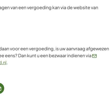
Gebruik
agen van een vergoeding kan via de website van
de
enter-
toets
om
een
waarde
daan voor een vergoeding, is uw aanvraag afgewezen
te
mee eens? Dan kunt u een bezwaar indienen via
selecteren.
(Verwijst
.nl
.
naar
een
e-
mailadres)
jst
(Verwijst
naar
een