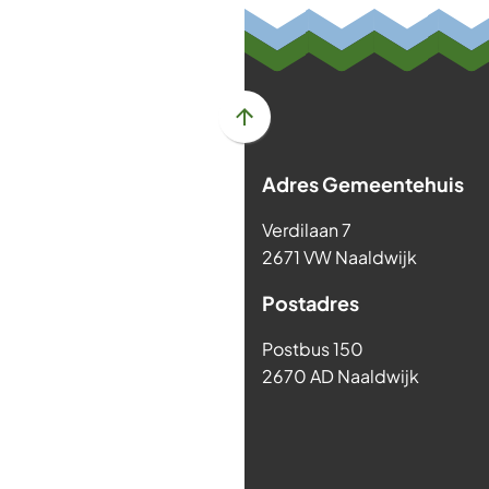
externe
externe
externe
exter
website)
website)
website)
websi
Scroll
naar
Adres Gemeentehuis
boven
naar
Verdilaan 7
het
2671 VW Naaldwijk
begin
van
Postadres
de
paginainhoud
Postbus 150
2670 AD Naaldwijk