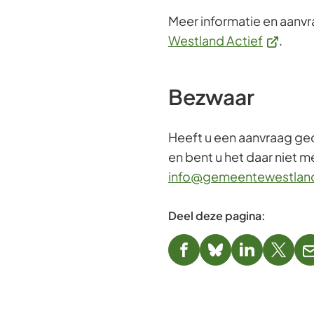
Meer informatie en aanvr
(Verwijst
Westland Actief
.
naar
een
Bezwaar
externe
website)
Heeft u een aanvraag ge
en bent u het daar niet 
info@gemeentewestland
Deel deze pagina:
(Verwijst
(Verwijst
(Verwijst
(Verwi
naar
naar
naar
naar
een
een
een
een