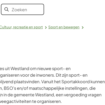
Aanvragen
Bestuur en
Contact en
Onze
Zoeken
Wanneer
en regelen
organisatie
openingstijden
vacatures
resultaten
beschikbaar
Cultuur, recreatie en sport
Sport en bewegen
zijn
kun
je
hierdoor
navigeren
door
es uit Westland om nieuwe sport- en
pijl
aniseren voor de inwoners. Dit zijn sport- en
omhoog
lijvend plaatsvinden. Vanuit het Sportakkoord kunnen
en
, BSO's en/of maatschappelijke instellingen, die
omlaag
ijn in de gemeente Westland, een vergoeding vragen
te
eegactiviteiten te organiseren.
gebruiken.