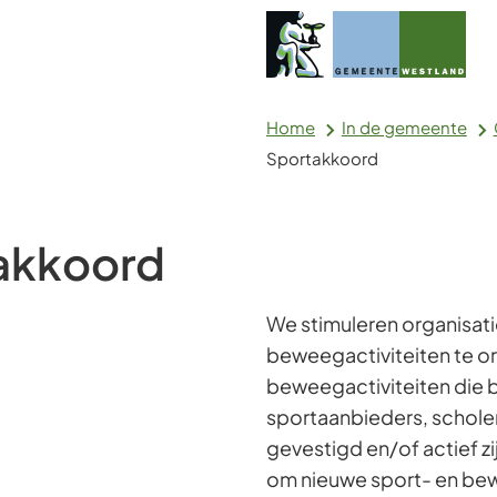
Home
In de gemeente
Sportakkoord
akkoord
We stimuleren organisati
beweegactiviteiten te org
beweegactiviteiten die b
sportaanbieders, scholen
gevestigd en/of actief z
om nieuwe sport- en bew