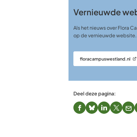
Vernieuwde web
Als het nieuws over Flora 
op de vernieuwde website
floracampuswestland.nl
(Verwijst
naar
een
externe
website)
Deel deze pagina:
(Verwijst
(Verwijst
(Verwijst
(Verwijst
(Ver
naar
naar
naar
naar
naa
een
een
een
een
een
externe
externe
externe
externe
e-