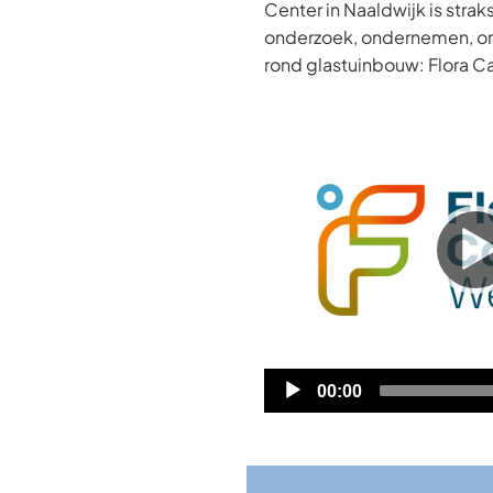
Center in Naaldwijk is strak
onderzoek, ondernemen, o
rond glastuinbouw: Flora 
Videospeler
Huidige
00:00
tijd