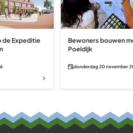
Gebruik
de
enter-
toets
p de Expeditie
Bewoners bouwen me
om
n
Poeldijk
een
waarde
te
Datum
26
donderdag 20 november 2
selecteren.