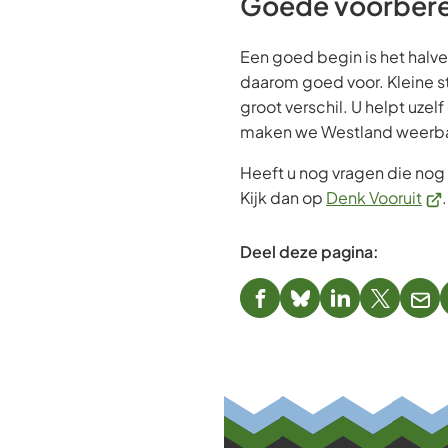
Goede voorbere
telefoonnummer)
website)
Een goed begin is het halve
daarom goed voor. Kleine 
groot verschil. U helpt uze
maken we Westland weerbaa
Heeft u nog vragen die nog 
(Ve
Kijk dan op
Denk Vooruit
.
naa
ee
Deel deze pagina:
ext
web
(Verwijst
(Verwijst
(Verwijst
(Verwijst
(Ver
naar
naar
naar
naar
naa
een
een
een
een
een
externe
externe
externe
externe
e-
website)
website)
website)
website)
mai