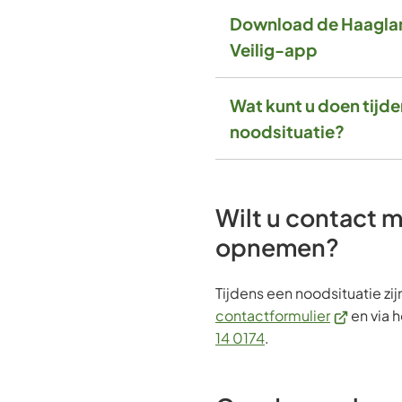
Download de Haagla
Veilig-app
Wat kunt u doen tijd
noodsituatie?
Wilt u contact 
opnemen?
Tijdens een noodsituatie zi
(Verwijst
contactformulier
en via 
(Verwijst
naar
14 0174
.
naar
een
een
externe