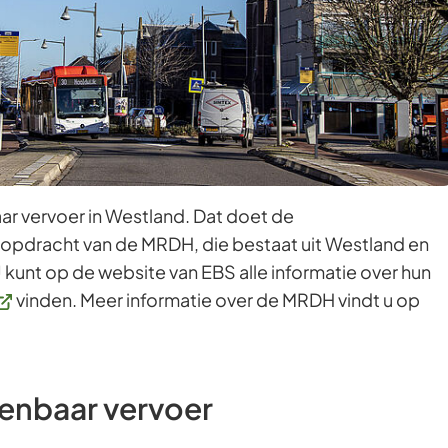
Gebruik
de
enter-
toets
om
een
waarde
r vervoer in Westland. Dat doet de
te
 opdracht van de MRDH, die bestaat uit Westland en
selecteren.
unt op de website van EBS alle informatie over hun
Verwijst
vinden. Meer informatie over de MRDH vindt u op
aar
en
xterne
enbaar vervoer
ebsite)