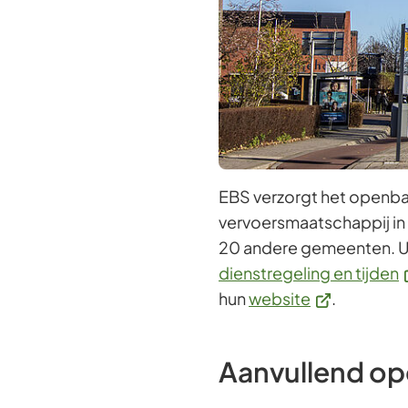
EBS verzorgt het openbaa
vervoersmaatschappij in
20 andere gemeenten. U k
(
dienstregeling en tijden
(Verwijst
n
hun
website
.
naar
e
een
e
Aanvullend op
externe
w
website)