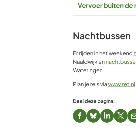
Vervoer buiten de 
Nachtbussen
Er rijden in het weekend
Naaldwijk en
nachtbusse
Wateringen.
Plan je reis via
www.ret.nl
Deel deze pagina:
(Verwijst
(Verwijst
(Verwijst
(Verwi
naar
naar
naar
naar