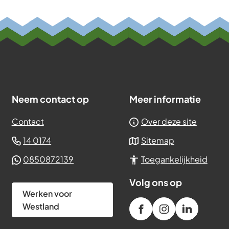
een
ne
e-
te)
mailadres)
Neem contact op
Meer informatie
Contact
Over deze site
(Verwijst
14 0174
Sitemap
naar
(Verwijst
0850872139
Toegankelijkheid
een
naar
telefoonnummer)
Volg ons op
een
Werken voor
Whatsapp
Westland
/gemeenteWestland
(Verwijst
gemeente_west
(Verwijst
gemeente
(Verwijst
telefoonnummer)
westland