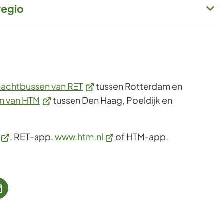
regio
(Verwijst
nachtbussen van RET
tussen Rotterdam en
(Verwijst
naar
n van HTM
tussen Den Haag, Poeldijk en
naar
een
een
externe
(Verwijst
(Verwijst
, RET-app,
www.htm.nl
of HTM-app.
externe
website)
naar
naar
website)
een
een
externe
externe
website)
website)
jst
(Verwijst
naar