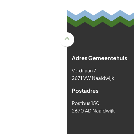
een
een
een
een
externe
externe
externe
exter
website)
website)
website)
websi
Scroll
naar
Adres Gemeentehuis
boven
naar
Verdilaan 7
het
2671 VW Naaldwijk
begin
van
Postadres
de
paginainhoud
Postbus 150
2670 AD Naaldwijk