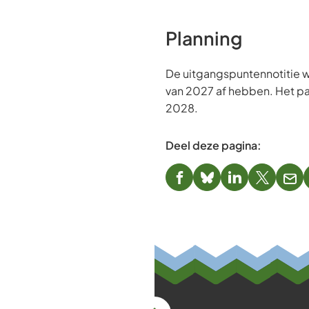
Planning
De uitgangspuntennotitie w
van 2027 af hebben. Het p
2028.
Deel deze pagina:
(Verwijst
(Verwijst
(Verwijst
(Verwijst
(Ver
naar
naar
naar
naar
naa
een
een
een
een
een
externe
externe
externe
externe
e-
website)
website)
website)
website)
mai