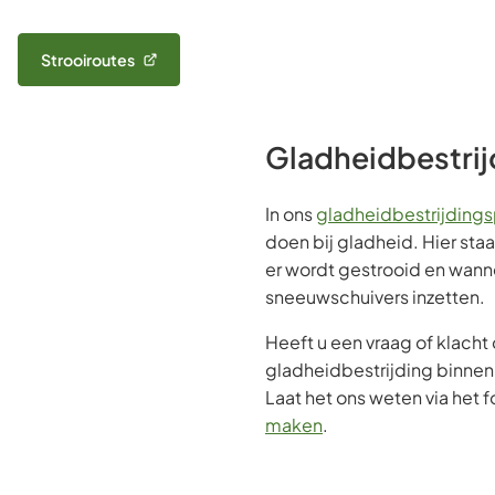
Strooiroutes
(Verwijst
naar
een
externe
Gladheidbestrij
website)
In ons
gladheidbestrijdings
doen bij gladheid. Hier sta
er wordt gestrooid en wann
sneeuwschuivers inzetten.
Heeft u een vraag of klacht
gladheidbestrijding binne
Laat het ons weten via het 
maken
.