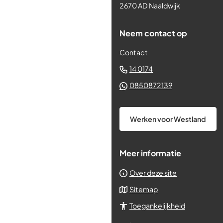
paginainhoud
2670 AD Naaldwijk
Neem contact op
Contact
(Verwijst
14 0174
naar
(Verwijst
0850872139
een
naar
telefoonnummer)
een
Werken voor Westland
Whatsapp
telefoonnum
Meer informatie
Over deze site
Sitemap
Toegankelijkheid