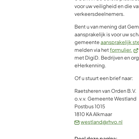
voor uw veiligheid en die v
verkeersdeelnemers.
Bent u van mening dat Ge
aansprakelijk is voor uw sc
gemeente
aansprakelijk st
(Ve
melden via het
formulier.
na
met DigiD. Bedrijven en org
ee
eHerkenning.
ex
Of u stuurt een brief naar:
we
Raetsheren van Orden B.V.
o.v.v. Gemeente Westland
Postbus 1015
1810 KA Alkmaar
(Verwij
westland@rhvo.nl
naar
een
Deel deze pagina: