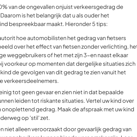
80% van de ongevallen onjuist verkeersgedrag de
Gebruik
 Daarom is het belangrijk dat u als ouder het
de
ind bespreekbaar maakt. Hieronder 5 tips:
enter-
toets
utorit hoe automobilisten het gedrag van fietsers
om
eeld over het effect van fietsen zonder verlichting, he
een
ige weggebruikers of het met zijn 3-en naast elkaar
waarde
bij voorkeur op momenten dat dergelijke situaties zich
te
kind de gevolgen van dit gedrag te zien vanuit het
selecteren.
re verkeersdeelnemers.
nig tot geen gevaar en zien niet in dat bepaalde
unnen leiden tot riskante situaties. Vertel uw kind over
 en onoplettend gedrag. Maak de afspraak met uw kind
derweg op 'stil' zet.
 niet alleen veroorzaakt door gevaarlijk gedrag van