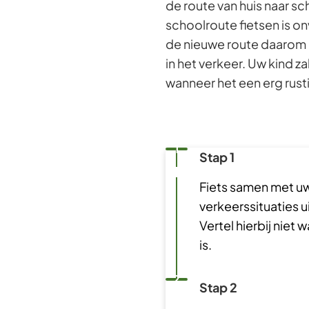
de route van huis naar s
schoolroute fietsen is 
de nieuwe route daarom 
in het verkeer. Uw kind z
wanneer het een erg rust
Status: Actief
Opvolgingsnummer:
1
Stap 1
Fiets samen met uw 
verkeerssituaties 
Vertel hierbij niet
is.
Status: Actief
Opvolgingsnummer:
2
Stap 2