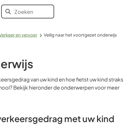
Aanvragen
Bestuur en
Contact en
Onze
Zoeken
Wanneer
en regelen
organisatie
openingstijden
vacatures
resultaten
beschikbaar
Verkeer en vervoer
Veilig naar het voortgezet onderwijs
zijn
kun
je
derwijs
hierdoor
navigeren
eersgedrag van uw kind en hoe fietst uw kind straks
door
chool? Bekijk hieronder de onderwerpen voor meer
pijl
omhoog
en
omlaag
verkeersgedrag met uw kind
te
gebruiken.