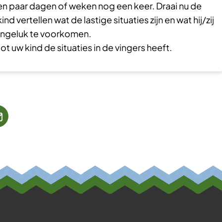
een paar dagen of weken nog een keer. Draai nu de
ind vertellen wat de lastige situaties zijn en wat hij/zij
ngeluk te voorkomen.
ot uw kind de situaties in de vingers heeft.
jst
(Verwijst
naar
een
ne
e-
te)
mailadres)