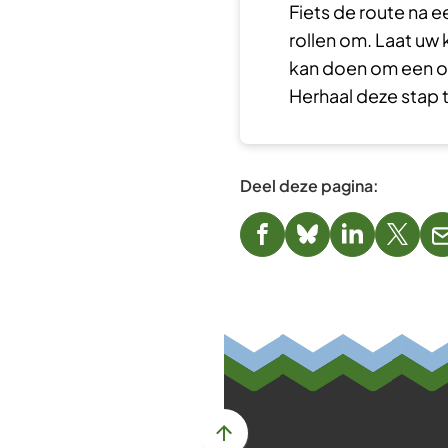
Fiets de route na 
rollen om. Laat uw k
kan doen om een o
Herhaal deze stap t
Deel deze pagina:
(Verwijst
(Verwijst
(Verwijst
(Verwi
naar
naar
naar
naar
een
een
een
een
externe
externe
externe
exter
website)
website)
website)
websi
Scroll