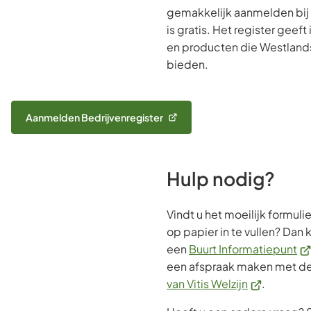
gemakkelijk aanmelden bij di
is gratis. Het register geeft
en producten die Westlan
bieden.
Aanmelden Bedrijvenregister
(Verwijst
naar
een
externe
Hulp nodig?
website)
Vindt u het moeilijk formul
op papier in te vullen? Dan
(V
een
Buurt Informatiepunt
na
een afspraak maken met d
(Verwijst
ee
van Vitis Welzijn
.
naar
ex