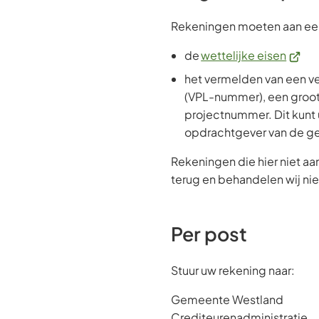
Rekeningen moeten aan een
(Verwi
de
wettelijke eisen
naar
het vermelden van een v
een
(VPL-nummer), een groo
exter
projectnummer. Dit kunt 
websi
opdrachtgever van de 
Rekeningen die hier niet aan
terug en behandelen wij nie
Per post
Stuur uw rekening naar:
Gemeente Westland
Crediteurenadministratie