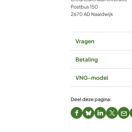
Postbus 150
2670 AD Naaldwijk
Vragen
Betaling
VNG-model
Deel deze pagina:
(Verwijst
(Verwijst
(Verwijst
(Verwijst
(Ver
naar
naar
naar
naar
naa
een
een
een
een
een