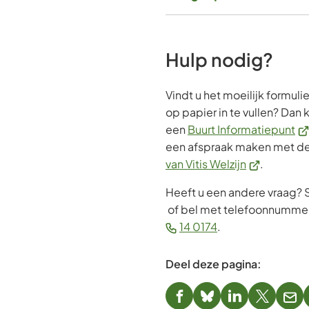
Hulp nodig?
Vindt u het moeilijk formul
op papier in te vullen? Dan
(V
een
Buurt Informatiepunt
na
een afspraak maken met d
(Verwijst
ee
van Vitis Welzijn
.
naar
ex
Heeft u een andere vraag? 
een
we
of bel met telefoonnumme
externe
(Verwijst
14 0174
.
website)
naar
een
Deel deze pagina:
telefoonnummer)
(Verwijst
(Verwijst
(Verwijst
(Verwijst
(Ver