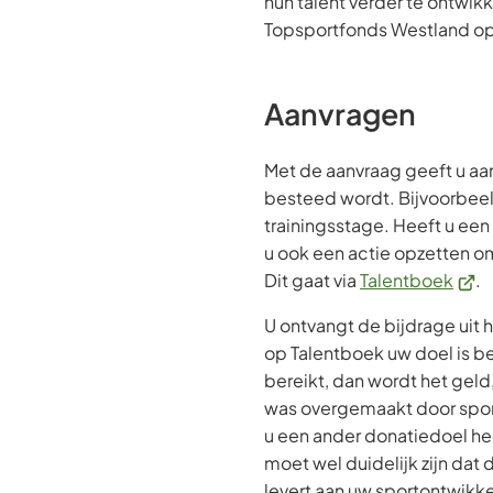
hun talent verder te ontwikk
Topsportfonds Westland op
Aanvragen
Met de aanvraag geeft u aa
besteed wordt. Bijvoorbeel
trainingsstage. Heeft u een
u ook een actie opzetten om
(Verw
Dit gaat via
Talentboek
.
naar
U ontvangt de bijdrage uit 
een
op Talentboek uw doel is ber
exte
bereikt, dan wordt het geld,
webs
was overgemaakt door spon
u een ander donatiedoel h
moet wel duidelijk zijn dat 
levert aan uw sportontwikke