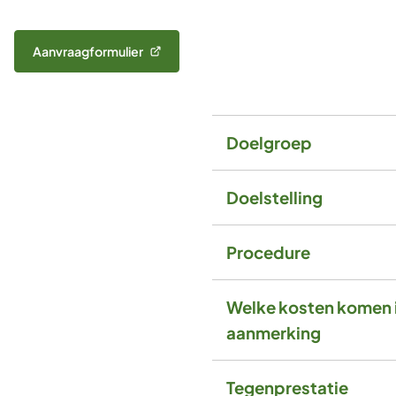
Aanvraagformulier
(Verwijst
naar
een
externe
website)
Doelgroep
Doelstelling
Procedure
Welke kosten komen 
aanmerking
Tegenprestatie