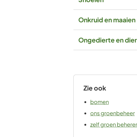
Onkruid en maaien
Ongedierte en die
Zie ook
bomen
ons groenbeheer
zelf groen behere