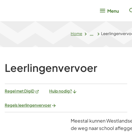
Menu
Home
...
Leerlingenvervo
Leerlingenvervoer
(Verwijst
Regel met DigiD
Hulp nodig?
naar
een
Regels leerlingenvervoer
externe
website)
Meestal kunnen Westlandse 
de weg naar school aflegg