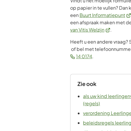
Vindt u het moeilijk formul
op papier in te vullen? Dan
(V
een
Buurt Informatiepunt
na
een afspraak maken met d
(Verwijst
ee
van Vitis Welzijn
.
naar
ex
Heeft u een andere vraag? 
een
we
of bel met telefoonnumme
externe
(Verwijst
14 0174
.
website)
naar
een
telefoonnummer)
Zie ook
als uw kind leerlinge
(regels)
verordening Leerling
beleidsregels leerlin