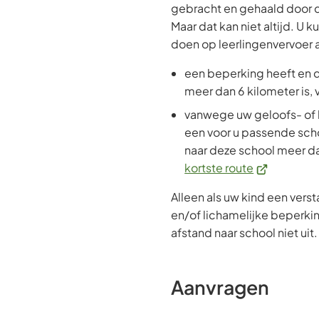
gebracht en gehaald door 
Maar dat kan niet altijd. U 
doen op leerlingenvervoer a
een beperking heeft en d
meer dan 6 kilometer is, 
vanwege uw geloofs- of 
een voor u passende sch
naar deze school meer dan
(Verwijst
kortste route
naar
Alleen als uw kind een vers
een
en/of lichamelijke beperki
externe
afstand naar school niet uit.
website)
Aanvragen