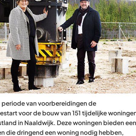
Gebruik
de
enter-
toets
om
een
waarde
te
selecteren.
n periode van voorbereidingen de
tart voor de bouw van 151 tijdelijke woninge
tland in Naaldwijk. Deze woningen bieden ee
en die dringend een woning nodig hebben,