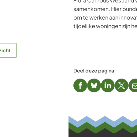
Flora Campus Westland w
samenkomen. Hier bundel
om te werken aan innovat
tijdelijke woningen zijn 
zicht
Deel deze pagina:
(Verwijst
(Verwijst
(Verwijst
(Verwi
naar
naar
naar
naar
een
een
een
een
externe
externe
externe
exter
website)
website)
website)
websi