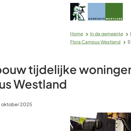
Home
In de gemeente
Flora Campus Westland
S
bouw tijdelijke woninge
s Westland
m:
 oktober 2025