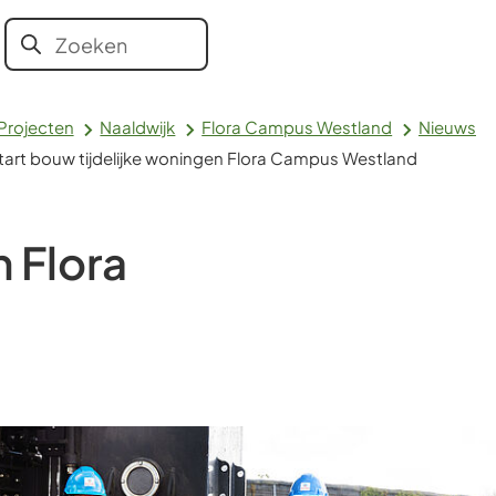
Aanvragen
Bestuur en
Contact en
Onze
Zoeken
Wanneer
en regelen
organisatie
openingstijden
vacatures
resultaten
beschikbaar
Projecten
Naaldwijk
Flora Campus Westland
Nieuws
zijn
tart bouw tijdelijke woningen Flora Campus Westland
kun
je
hierdoor
n Flora
navigeren
door
pijl
omhoog
en
omlaag
te
gebruiken.