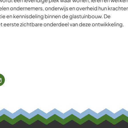
ordt een levendige plek waar wonen, leren en werke
en ondernemers, onderwijs en overheid hun krachte
ie en kennisdeling binnen de glastuinbouw. De
het eerste zichtbare onderdeel van deze ontwikkeling.
jst
(Verwijst
naar
een
ne
e-
te)
mailadres)