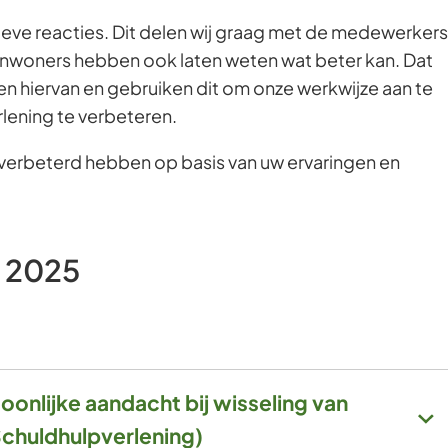
Gebruik
ieve reacties. Dit delen wij graag met de medewerkers
de
Inwoners hebben ook laten weten wat beter kan. Dat
enter-
ren hiervan en gebruiken dit om onze werkwijze aan te
toets
lening te verbeteren.
om
j verbeterd hebben op basis van uw ervaringen en
een
waarde
te
selecteren.
 2025
oonlijke aandacht bij wisseling van
chuldhulpverlening)