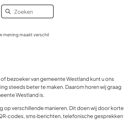
Aanvragen
Bestuur en
Contact en
Onze
Zoeken
Wanneer
en regelen
organisatie
openingstijden
vacatures
resultaten
beschikbaar
w mening maakt verschil
zijn
kun
je
hierdoor
navigeren
 of bezoeker van gemeente Westland kunt u ons
door
ning steeds beter te maken. Daarom horen wij graag
pijl
eente Westland is.
omhoog
en
g op verschillende manieren. Dit doen wij door korte
omlaag
, QR‑codes, sms‑berichten, telefonische gesprekken
te
gebruiken.