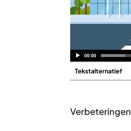
Huidige
00:00
tijd
Tekstalternatief
Verbeteringe