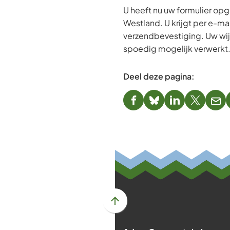
U heeft nu uw formulier op
Westland. U krijgt per e-ma
verzendbevestiging. Uw wi
spoedig mogelijk verwerkt
Deel deze pagina:
(Verwijst
(Verwijst
(Verwijst
(Verwijst
(Ver
naar
naar
naar
naar
naa
een
een
een
een
een
externe
externe
externe
externe
e-
website)
website)
website)
website)
mai
Scroll
naar