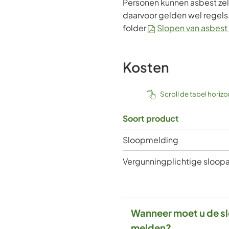
Personen kunnen asbest zel
daarvoor gelden wel regels.
folder
Slopen van asbest
Kosten
Scroll de tabel horiz
Soort product
Sloopmelding
Vergunningplichtige sloopa
Wanneer moet u de s
melden?