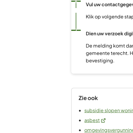
Status: Actief
Opvolgingsnummer:
6
Vul uw contactgege
Klik op volgende sta
Status: Actief
Opvolgingsnummer:
7
Dien uw verzoek digit
De melding komt dan
gemeente terecht. Hi
bevestiging.
Zie ook
subsidie slopen woni
(Verwijst
asbest
naar
omgevingsvergunnin