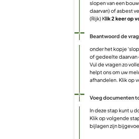
slopen van een bouw
daarvan) of asbest v
(Rijk) K
lik 2 keer op 
Status: Actief
Opvolgingsnummer:
4
Beantwoord de vra
onder het kopje ‘sl
of gedeelte daarvan 
Vul de vragen zo volle
helpt ons om uw meld
afhandelen. Klik op 
Status: Actief
Opvolgingsnummer:
5
Voeg documenten t
In deze stap kunt u
Klik op volgende stap
bijlagen zijn bijgevo