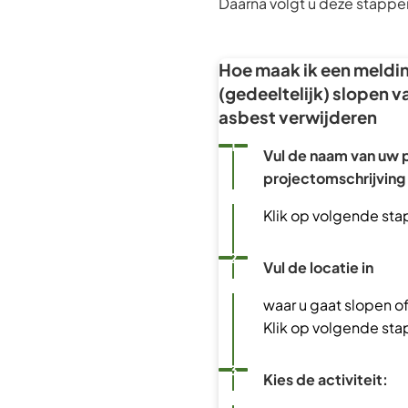
Daarna volgt u deze stappe
Hoe maak ik een meldin
(gedeeltelijk) slopen 
asbest verwijderen
Status: Actief
Opvolgingsnummer:
1
Vul de naam van uw 
projectomschrijving 
Klik op volgende sta
Status: Actief
Opvolgingsnummer:
2
Vul de locatie in
waar u gaat slopen o
Klik op volgende sta
Status: Actief
Opvolgingsnummer:
3
Kies de activiteit: