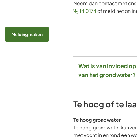
Neem dan contact met ons o
(Verwijst
14 0174
of meld het onlin
naar
een
telefoonnummer)
Melding maken
Wat is van invloed o
van het grondwater?
Te hoog of te l
Te hoog grondwater
Te hoog grondwater kan zo
met vocht in en rond een w