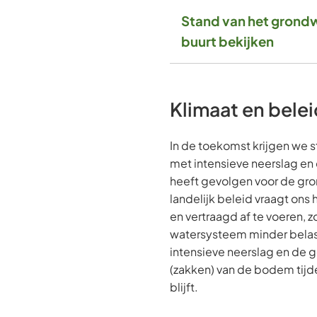
websit
Stand van het grondw
buurt bekijken
Klimaat en belei
In de toekomst krijgen we
met intensieve neerslag en
heeft gevolgen voor de gr
landelijk beleid vraagt on
en vertraagd af te voeren, 
watersysteem minder belast
intensieve neerslag en de g
(zakken) van de bodem tij
blijft.