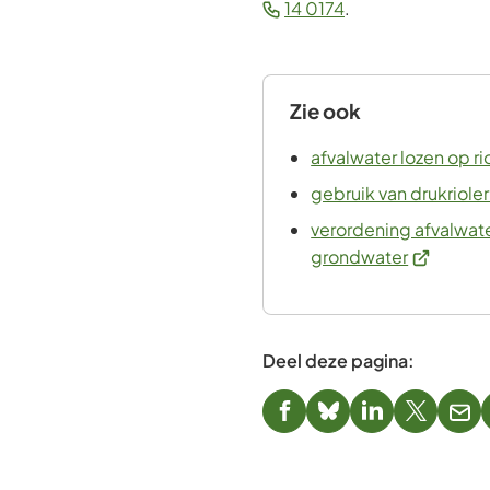
(Verwijst
14 0174
.
website)
naar
een
telefoonnummer)
Zie ook
afvalwater lozen op ri
gebruik van drukriole
verordening afvalwat
(Verwijst
grondwater
naar
een
externe
Deel deze pagina:
website)
(Verwijst
(Verwijst
(Verwijst
(Verwijst
(Ver
naar
naar
naar
naar
naa
een
een
een
een
een