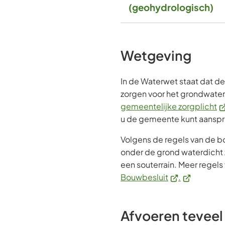
(geohydrologisch)
Wetgeving
In de Waterwet staat dat 
zorgen voor het grondwater.
(V
gemeentelijke zorgplicht
na
u de gemeente kunt aanspr
e
Volgens de regels van de 
ex
onder de grond waterdicht z
we
een souterrain. Meer regels v
(Verwijst
(Verwijst
Bouwbesluit
.
naar
naar
een
een
Afvoeren tevee
externe
externe