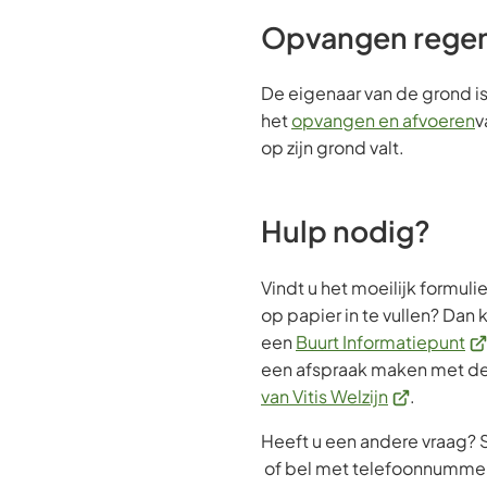
Opvangen rege
De eigenaar van de grond is
het
opvangen en afvoeren
v
op zijn grond valt.
Hulp nodig?
Vindt u het moeilijk formul
op papier in te vullen? Dan
(V
een
Buurt Informatiepunt
na
een afspraak maken met d
(Verwijst
ee
van Vitis Welzijn
.
naar
ex
Heeft u een andere vraag? 
een
we
of bel met telefoonnumme
externe