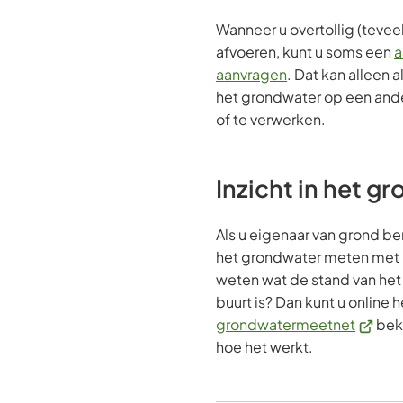
website)
website)
Wanneer u overtollig (tevee
afvoeren, kunt u soms een
a
aanvragen
. Dat kan alleen a
het grondwater op een ande
of te verwerken.
Inzicht in het g
Als u eigenaar van grond be
het grondwater meten met p
weten wat de stand van het 
buurt is? Dan kunt u online 
(Verwij
grondwatermeetnet
beki
naar
hoe het werkt.
een
extern