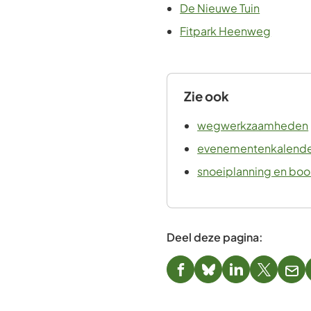
De Nieuwe Tuin
Fitpark Heenweg
Zie ook
wegwerkzaamheden
evenementenkalend
snoeiplanning en bo
Deel deze pagina:
(Verwijst
(Verwijst
(Verwijst
(Verwijst
(Ver
naar
naar
naar
naar
naa