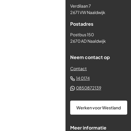
naar
Verdilaan 7
het
2671 VW Naaldwijk
begin
Postadres
van
de
Postbus 150
paginainhoud
2670 AD Naaldwijk
Neem contact op
Contact
(Verwijst
14 0174
naar
(Verwijst
0850872139
een
naar
telefoonnummer)
een
Werken voor Westland
Whatsapp
telefoonnum
Meer informatie