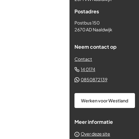
begin
Postadres
van
de
Postbus 150
paginainhoud
2670 AD Naaldwijk
Neem contact op
Contact
(Verwijst
14 0174
naar
(Verwijst
0850872139
een
naar
telefoonnummer)
een
Werken voor Westland
Whatsapp
telefoonnum
Meer informatie
Over deze site