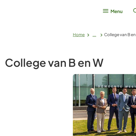
Menu
Home
...
College van B e
College van B en W